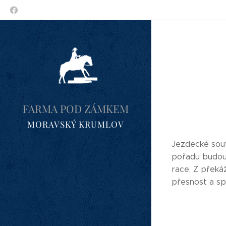
FARMA POD ZÁMKEM
MORAVSKÝ KRUMLOV
Jezdecké sout
pořadu budou s
race. Z překáž
přesnost a sp