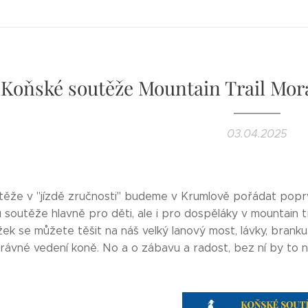
Koňské soutěže Mountain Trail Mo
03.04.2025
ěže v "jízdě zručnosti" budeme v Krumlově pořádat poprvé,
outěže hlavně pro děti, ale i pro dospěláky v mountain trai
ek se můžete těšit na náš velký lanový most, lávky, branku i
rávné vedení koně. No a o zábavu a radost, bez ní by to n