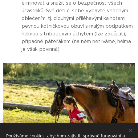
eliminovat a snažit se o bezpečnost všech
účastníků. Své děti či sebe vybavte vhodným
oblečením, tj. dlouhými přiléhavými kalhotami,
pevnou kotníčkovou obuví s malým podpatkem,
helmou s tříbodovým úchytem (lze zapůjčit),
případně páteřákem (na něm netrváme, helma
je však povinná).
Používáme cookies, abychom zajistili správné fungování a