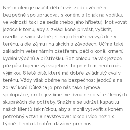
Našim cílem je naučit děti či vás zodpovědně a
bezpečně spolupracovat s koněm, a to jak na vodítku,
ve volnosti, tak i ze sedla (nebo jeho hřbetu). Motivovat
jezdce k tomu, aby si zvládl koně přivést, vyčistit,
osedlat a samostatně jet na jízdárně i na vyjížďce v
terénu, a dle zájmu i na akcích a závodech. Učíme také
základním veterinárním ošetřením, péči o koně, krmení,
kydání výběhů a přístřešku. Bez ohledu na věk jezdce
přizpůsobujeme výcvik jeho schopnostem, není u nás
výjimkou 8 leté dítě, které má dobře zvládnutý cval v
terénu. Vždy však dbáme na bezpečnost jezdců a na
zdraví koní. Důležitá je pro nás také týmová
spolupráce, proto jezdíme ve dvou nebo více členných
skupinkách dle potřeby. Snažíme se udržet kapacitu
našich klientů tak nízkou, aby si mohli vytvořit s koněm
potřebný vztah a navštěvovat lekce i více než 1 x
týdně. Těmto klientům dáváme přednost.