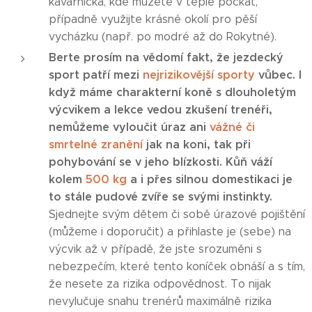
kavárnička, kde můžete v teple počkat,
případně využijte krásné okolí pro pěší
vycházku (např. po modré až do Rokytné).
Berte prosím na vědomí fakt, že jezdecký
sport patří mezi
nejrizikovější sporty
vůbec. I
když máme charakterní koně s dlouholetým
výcvikem a lekce vedou zkušení trenéři,
nemůžeme vyloučit úraz ani
vážné či
smrtelné zranění
jak na koni, tak při
pohybování se v jeho blízkosti. Kůň váží
kolem
500 kg
a i přes silnou domestikaci je
to stále pudové zvíře se svými instinkty.
Sjednejte svým dětem či sobě úrazové pojištění
(můžeme i doporučit) a přihlaste je (sebe) na
výcvik až v případě, že jste srozuměni s
nebezpečím, které tento koníček obnáší a s tím,
že nesete za rizika odpovědnost. To nijak
nevylučuje snahu trenérů maximálně rizika