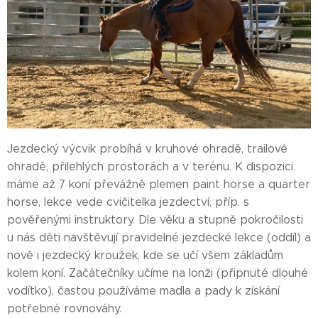
Jezdecký výcvik probíhá v kruhové ohradě, trailové
ohradě, přilehlých prostorách a v terénu. K dispozici
máme až 7 koní převážně plemen paint horse a quarter
horse, lekce vede cvičitelka jezdectví, příp. s
pověřenými instruktory. Dle věku a stupně pokročilosti
u nás děti navštěvují pravidelné jezdecké lekce (oddíl) a
nově i jezdecký kroužek, kde se učí všem základům
kolem koní. Začátečníky učíme na lonži (připnuté dlouhé
vodítko), častou používáme madla a pady k získání
potřebné rovnováhy.