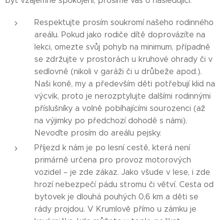
být vzájemně spokojeni, prosíme vás o následující:
Respektujte prosím soukromí našeho rodinného
areálu. Pokud jako rodiče dítě doprovázíte na
lekci, omezte svůj pohyb na minimum, případně
se zdržujte v prostorách u kruhové ohrady či v
sedlovně (nikoli v garáži či u drůbeže apod.).
Naši koně, my a především děti potřebují klid na
výcvik, proto je nerozptylujte dalšími rodinnými
příslušníky a volně pobíhajícími sourozenci (až
na výjimky po předchozí dohodě s námi).
Nevoďte prosím do areálu pejsky.
Příjezd k nám je po lesní cestě, která není
primárně určena pro provoz motorových
vozidel – je zde zákaz. Jako všude v lese, i zde
hrozí nebezpečí pádu stromu či větví. Cesta od
bytovek je dlouhá pouhých 0,6 km a děti se
rády projdou. V Krumlově přímo u zámku je