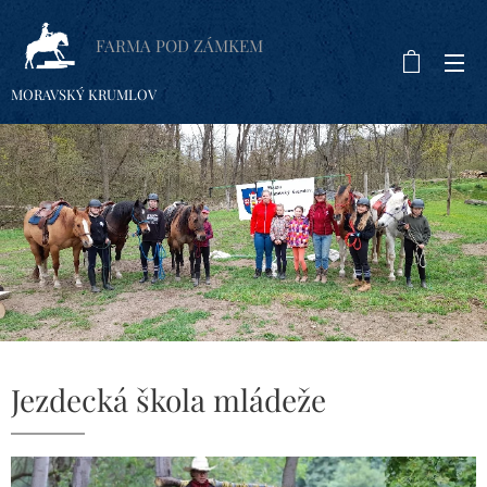
FARMA POD ZÁMKEM
MORAVSKÝ KRUMLOV
Jezdecká škola mládeže