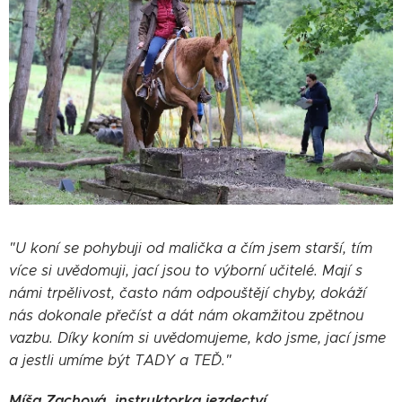
"U koní se pohybuji od malička a čím jsem starší, tím
více si uvědomuji, jací jsou to výborní učitelé. Mají s
námi trpělivost, často nám odpouštějí chyby, dokáží
nás dokonale přečíst a dát nám okamžitou zpětnou
vazbu. Díky koním si uvědomujeme, kdo jsme, jací jsme
a jestli umíme být TADY a TEĎ."
Míša Zachová, instruktorka jezdectví